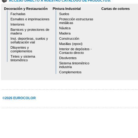
ACCESO DIRECTO A NUESTRO CATÁLOGO DE PRODUCTOS:
Decoración y Restauración
Pintura Industrial
Cartas de colores
Fachadas
Suelos
Esmaltes e imprimaciones
Protección estructuras
metálicas
Interiores
Náutica
Barnices y protectores de
madera
Madera
Inst. deportivas, suelos y
Construcción
señalización vial
Masillas (epoxi)
Diluyentes y
Interior de depósitos -
complementos
Contacto directo
Tintes y sistema
Disolventes
tintométrico
Sistema tintométrico
industria
Complementos
©2026 EUROCOLOR