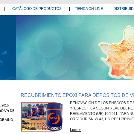
|
CATÁLOGO DE PRODUCTOS
|
TIENDA ON LINE
|
DISTRIBUI
RECUBRIMIENTO EPOXI PARA DEPOSITOS DE V
RENOVACION DE LOS ENSAYOS DE 
1:2015
Y ESPECIFICA SEGUN REAL DECRET
(DAP) DE
REGLAMENTO (UE) 10/2011, PARA 
ORFADUR SN-W 43, UN RECUBRIMIEN
DE VINO
Leer +