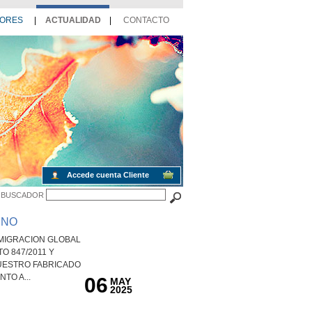
DORES
|
ACTUALIDAD
|
CONTACTO
Accede cuenta Cliente
BUSCADOR
INO
MIGRACION GLOBAL
O 847/2011 Y
NUESTRO FABRICADO
TO A...
06
MAY
2025