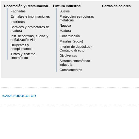
Decoración y Restauración
Pintura Industrial
Cartas de colores
Fachadas
Suelos
Esmaltes e imprimaciones
Protección estructuras
metálicas
Interiores
Náutica
Barnices y protectores de
madera
Madera
Inst. deportivas, suelos y
Construcción
señalización vial
Masillas (epoxi)
Diluyentes y
Interior de depósitos -
complementos
Contacto directo
Tintes y sistema
Disolventes
tintométrico
Sistema tintométrico
industria
Complementos
©2026 EUROCOLOR