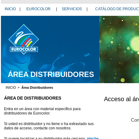
INICIO
|
EUROCOLOR
|
SERVICIOS
|
CATÁLOGO DE PRODU
ÁREA DISTRIBUIDORES
INICIO
Área Distribuidores
ÁREA DE DISTRIBUIDORES
Acceso al ár
Entra en un área con material específico para
distribuidores de Eurocolor.
Con
Si usted es distribuidor y no tiene o ha extraviado sus
datos de acceso, contacte con nosotros.
Si quiere localizar a su distribuidor más cercano,
pinche