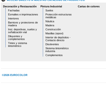
ACCESO DIRECTO A NUESTRO CATÁLOGO DE PRODUCTOS:
Decoración y Restauración
Pintura Industrial
Cartas de colores
Fachadas
Suelos
Esmaltes e imprimaciones
Protección estructuras
metálicas
Interiores
Náutica
Barnices y protectores de
madera
Madera
Inst. deportivas, suelos y
Construcción
señalización vial
Masillas (epoxi)
Diluyentes y
Interior de depósitos -
complementos
Contacto directo
Tintes y sistema
Disolventes
tintométrico
Sistema tintométrico
industria
Complementos
©2026 EUROCOLOR