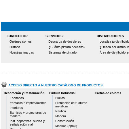
EUROCOLOR
SERVICIOS
DISTRIBUIDORES
Quiénes somos
Descarga de dossieres
Localiza tu distribuid
Historia
¿Cuánta pintura necesito?
¿Desea ser distribui
Nuestras marcas
Sistemas de pintado
Área de distribuidore
ACCESO DIRECTO A NUESTRO CATÁLOGO DE PRODUCTOS:
Decoración y Restauración
Pintura Industrial
Cartas de colores
Fachadas
Suelos
Esmaltes e imprimaciones
Protección estructuras
metálicas
Interiores
Náutica
Barnices y protectores de
madera
Madera
Inst. deportivas, suelos y
Construcción
señalización vial
Masillas (epoxi)