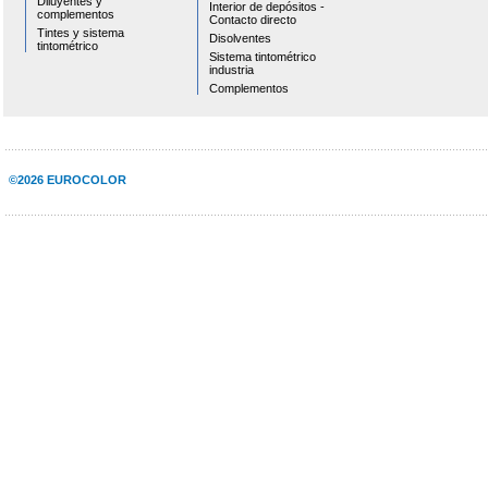
Diluyentes y
Interior de depósitos -
complementos
Contacto directo
Tintes y sistema
Disolventes
tintométrico
Sistema tintométrico
industria
Complementos
©2026 EUROCOLOR